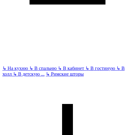
↳
На кухню
↳
В спальню
↳
В кабинет
↳
В гостиную
↳
В
холл
↳
В детскую
...
↳
Римские шторы