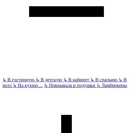
↳
В гостинную
↳
В детскую
↳
В кабинет
↳
В спальню
↳
В
холл
↳
На кухню
...
↳
Покрывала и подушки
↳
Ламбрекены