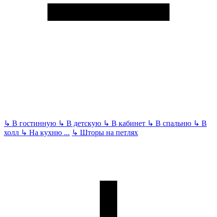
↳
В гостинную
↳
В детскую
↳
В кабинет
↳
В спальню
↳
В
холл
↳
На кухню
...
↳
Шторы на петлях