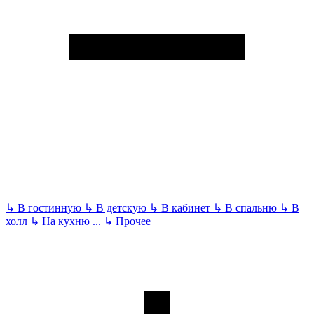
↳
В гостинную
↳
В детскую
↳
В кабинет
↳
В спальню
↳
В
холл
↳
На кухню
...
↳
Прочее