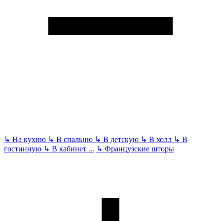
↳
На кухню
↳
В спальню
↳
В детскую
↳
В холл
↳
В
гостинную
↳
В кабинет
...
↳
Французские шторы