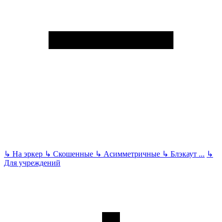
↳
На эркер
↳
Скошенные
↳
Асимметричные
↳
Блэкаут
...
↳
Для учреждений