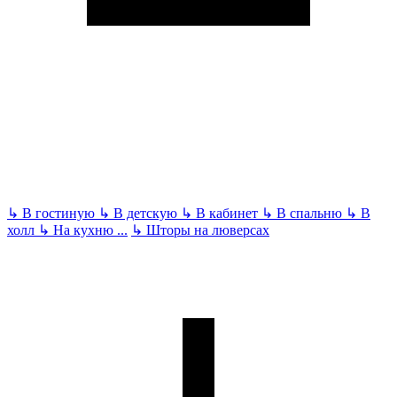
↳
В гостиную
↳
В детскую
↳
В кабинет
↳
В спальню
↳
В
холл
↳
На кухню
...
↳
Шторы на люверсах