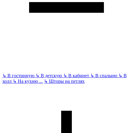
↳
В гостинную
↳
В детскую
↳
В кабинет
↳
В спальню
↳
В
холл
↳
На кухню
...
↳
Шторы на петлях