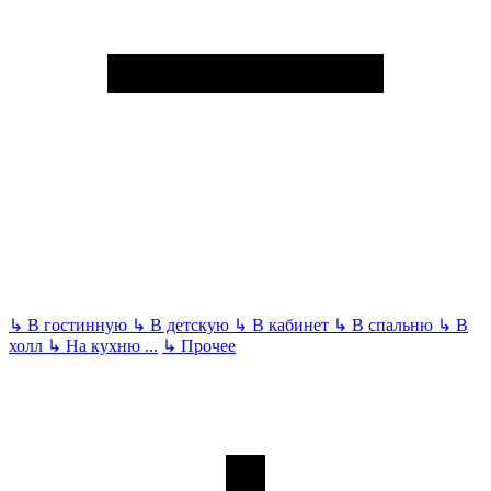
↳
В гостинную
↳
В детскую
↳
В кабинет
↳
В спальню
↳
В
холл
↳
На кухню
...
↳
Прочее