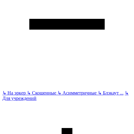
↳
На эркер
↳
Скошенные
↳
Асимметричные
↳
Блэкаут
...
↳
Для учреждений