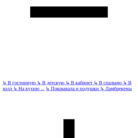
↳
В гостинную
↳
В детскую
↳
В кабинет
↳
В спальню
↳
В
холл
↳
На кухню
...
↳
Покрывала и подушки
↳
Ламбрекены