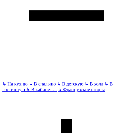
↳
На кухню
↳
В спальню
↳
В детскую
↳
В холл
↳
В
гостинную
↳
В кабинет
...
↳
Французские шторы