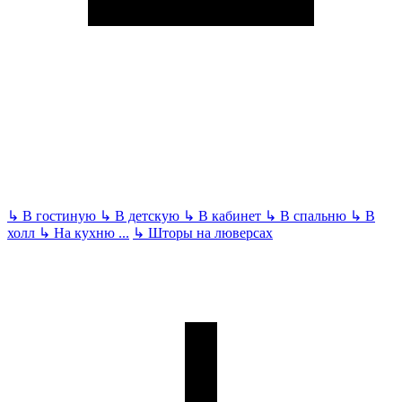
↳
В гостиную
↳
В детскую
↳
В кабинет
↳
В спальню
↳
В
холл
↳
На кухню
...
↳
Шторы на люверсах