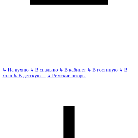
↳
На кухню
↳
В спальню
↳
В кабинет
↳
В гостиную
↳
В
холл
↳
В детскую
...
↳
Римские шторы