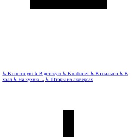
↳
В гостиную
↳
В детскую
↳
В кабинет
↳
В спальню
↳
В
холл
↳
На кухню
...
↳
Шторы на люверсах