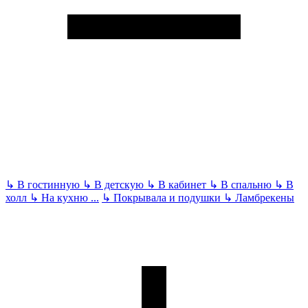
↳
В гостинную
↳
В детскую
↳
В кабинет
↳
В спальню
↳
В
холл
↳
На кухню
...
↳
Покрывала и подушки
↳
Ламбрекены