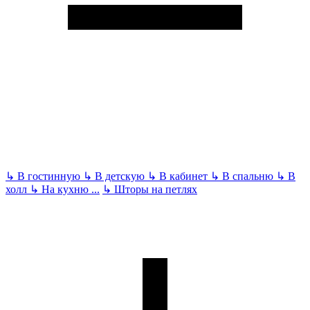
↳
В гостинную
↳
В детскую
↳
В кабинет
↳
В спальню
↳
В
холл
↳
На кухню
...
↳
Шторы на петлях