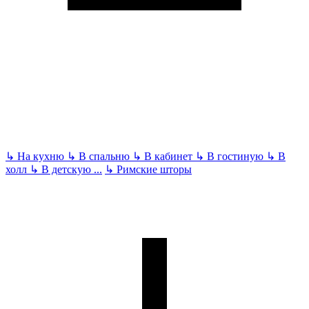
↳
На кухню
↳
В спальню
↳
В кабинет
↳
В гостиную
↳
В
холл
↳
В детскую
...
↳
Римские шторы