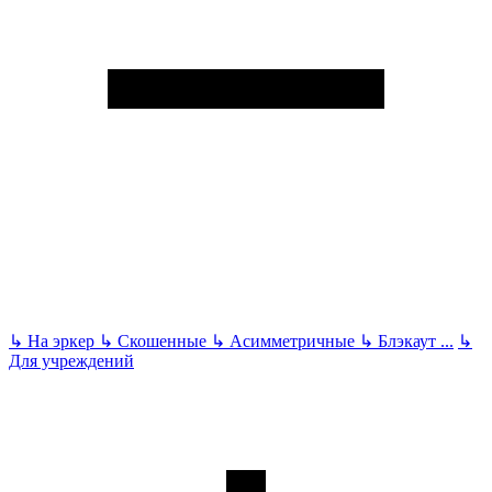
↳
На эркер
↳
Скошенные
↳
Асимметричные
↳
Блэкаут
...
↳
Для учреждений