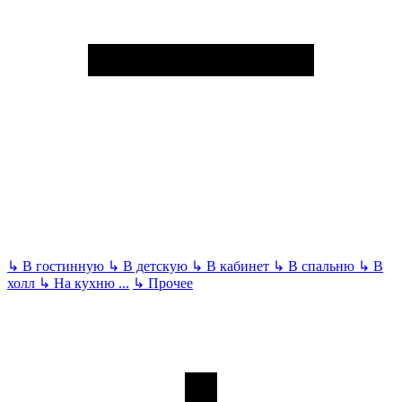
↳
В гостинную
↳
В детскую
↳
В кабинет
↳
В спальню
↳
В
холл
↳
На кухню
...
↳
Прочее