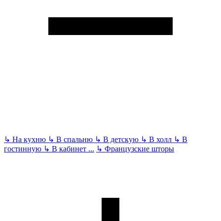
↳
На кухню
↳
В спальню
↳
В детскую
↳
В холл
↳
В
гостинную
↳
В кабинет
...
↳
Французские шторы