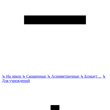
↳
На эркер
↳
Скошенные
↳
Асимметричные
↳
Блэкаут
...
↳
Для учреждений