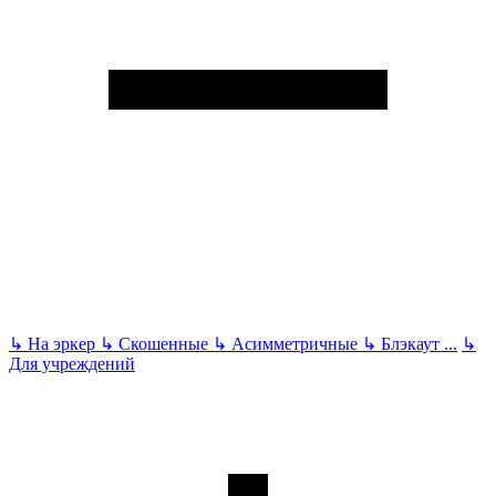
↳
На эркер
↳
Скошенные
↳
Асимметричные
↳
Блэкаут
...
↳
Для учреждений