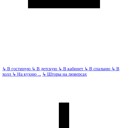
↳
В гостиную
↳
В детскую
↳
В кабинет
↳
В спальню
↳
В
холл
↳
На кухню
...
↳
Шторы на люверсах