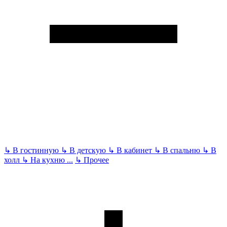
↳
В гостинную
↳
В детскую
↳
В кабинет
↳
В спальню
↳
В
холл
↳
На кухню
...
↳
Прочее