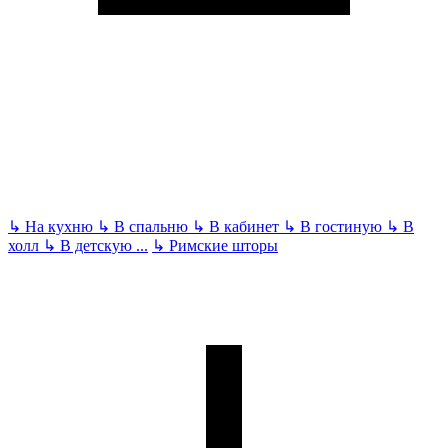
↳
На кухню
↳
В спальню
↳
В кабинет
↳
В гостиную
↳
В
холл
↳
В детскую
...
↳
Римские шторы