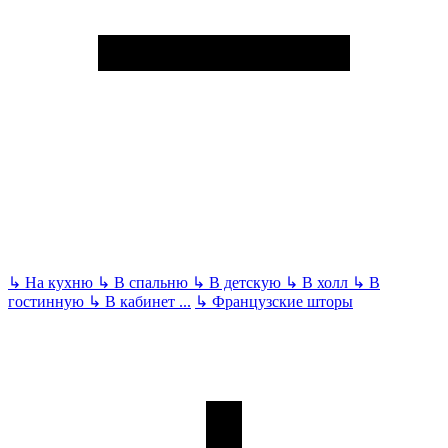
↳
На кухню
↳
В спальню
↳
В детскую
↳
В холл
↳
В
гостинную
↳
В кабинет
...
↳
Французские шторы