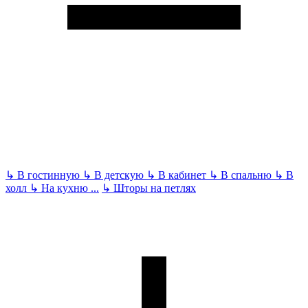
↳
В гостинную
↳
В детскую
↳
В кабинет
↳
В спальню
↳
В
холл
↳
На кухню
...
↳
Шторы на петлях