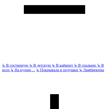
↳
В гостинную
↳
В детскую
↳
В кабинет
↳
В спальню
↳
В
холл
↳
На кухню
...
↳
Покрывала и подушки
↳
Ламбрекены