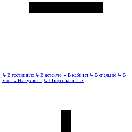
↳
В гостинную
↳
В детскую
↳
В кабинет
↳
В спальню
↳
В
холл
↳
На кухню
...
↳
Шторы на петлях