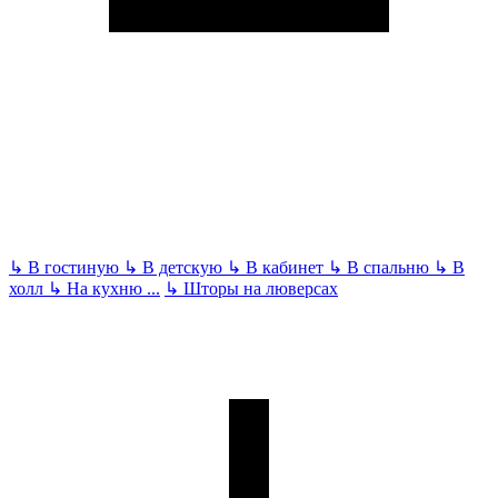
↳
В гостиную
↳
В детскую
↳
В кабинет
↳
В спальню
↳
В
холл
↳
На кухню
...
↳
Шторы на люверсах