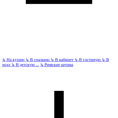
↳
На кухню
↳
В спальню
↳
В кабинет
↳
В гостиную
↳
В
холл
↳
В детскую
...
↳
Римские шторы