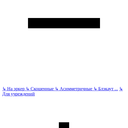
↳
На эркер
↳
Скошенные
↳
Асимметричные
↳
Блэкаут
...
↳
Для учреждений