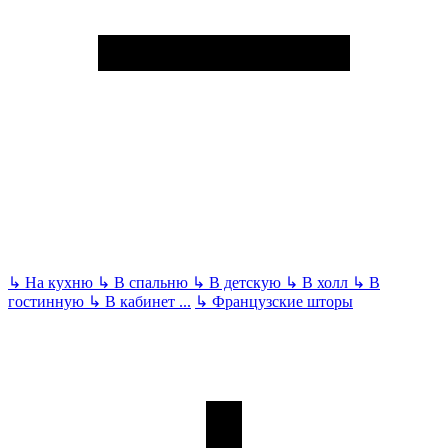
↳
На кухню
↳
В спальню
↳
В детскую
↳
В холл
↳
В
гостинную
↳
В кабинет
...
↳
Французские шторы