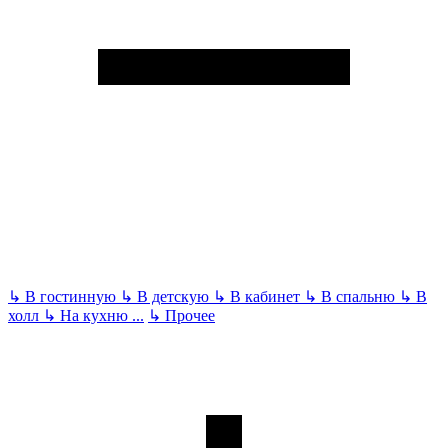
↳
В гостинную
↳
В детскую
↳
В кабинет
↳
В спальню
↳
В
холл
↳
На кухню
...
↳
Прочее