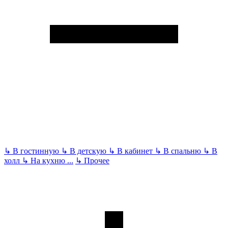
↳
В гостинную
↳
В детскую
↳
В кабинет
↳
В спальню
↳
В
холл
↳
На кухню
...
↳
Прочее