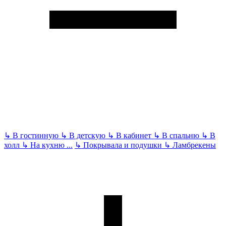
↳
В гостинную
↳
В детскую
↳
В кабинет
↳
В спальню
↳
В
холл
↳
На кухню
...
↳
Покрывала и подушки
↳
Ламбрекены