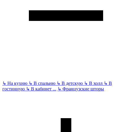
↳
На кухню
↳
В спальню
↳
В детскую
↳
В холл
↳
В
гостинную
↳
В кабинет
...
↳
Французские шторы