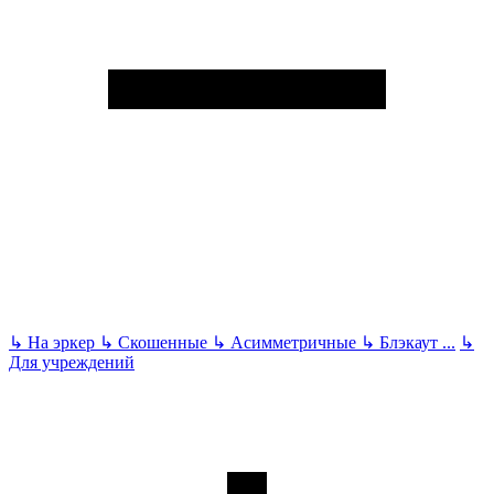
↳
На эркер
↳
Скошенные
↳
Асимметричные
↳
Блэкаут
...
↳
Для учреждений