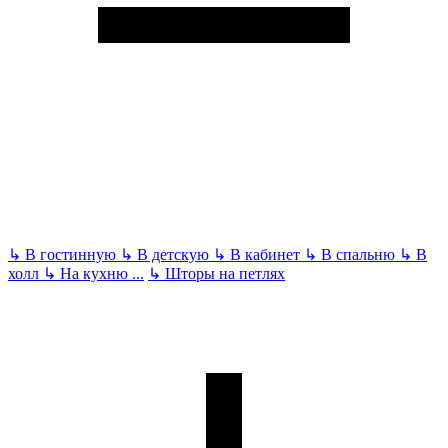
↳
В гостинную
↳
В детскую
↳
В кабинет
↳
В спальню
↳
В
холл
↳
На кухню
...
↳
Шторы на петлях