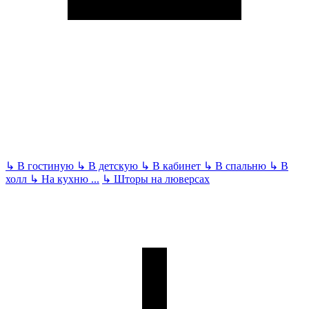
↳
В гостиную
↳
В детскую
↳
В кабинет
↳
В спальню
↳
В
холл
↳
На кухню
...
↳
Шторы на люверсах