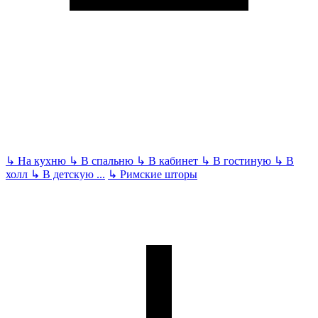
↳
На кухню
↳
В спальню
↳
В кабинет
↳
В гостиную
↳
В
холл
↳
В детскую
...
↳
Римские шторы