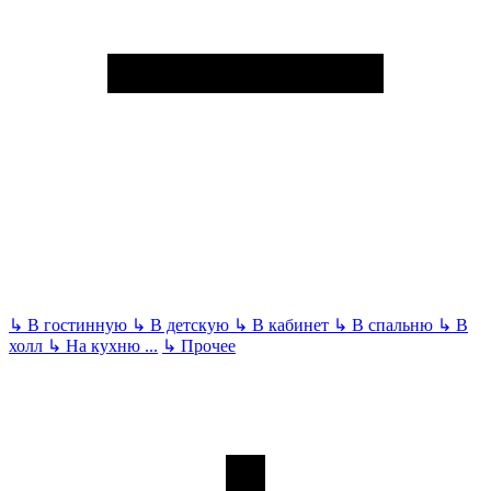
↳
В гостинную
↳
В детскую
↳
В кабинет
↳
В спальню
↳
В
холл
↳
На кухню
...
↳
Прочее