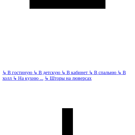
↳
В гостиную
↳
В детскую
↳
В кабинет
↳
В спальню
↳
В
холл
↳
На кухню
...
↳
Шторы на люверсах