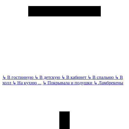
↳
В гостинную
↳
В детскую
↳
В кабинет
↳
В спальню
↳
В
холл
↳
На кухню
...
↳
Покрывала и подушки
↳
Ламбрекены