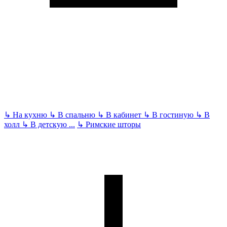
↳
На кухню
↳
В спальню
↳
В кабинет
↳
В гостиную
↳
В
холл
↳
В детскую
...
↳
Римские шторы