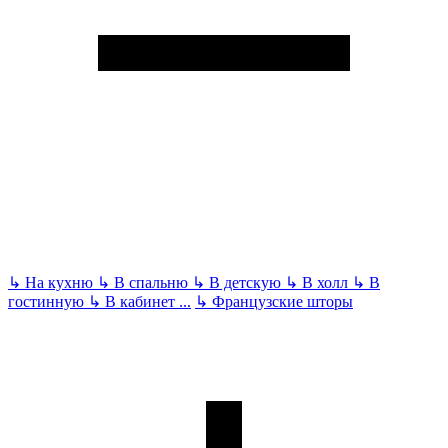
↳
На кухню
↳
В спальню
↳
В детскую
↳
В холл
↳
В
гостинную
↳
В кабинет
...
↳
Французские шторы