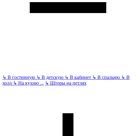
↳
В гостинную
↳
В детскую
↳
В кабинет
↳
В спальню
↳
В
холл
↳
На кухню
...
↳
Шторы на петлях