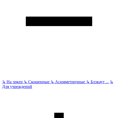
↳
На эркер
↳
Скошенные
↳
Асимметричные
↳
Блэкаут
...
↳
Для учреждений