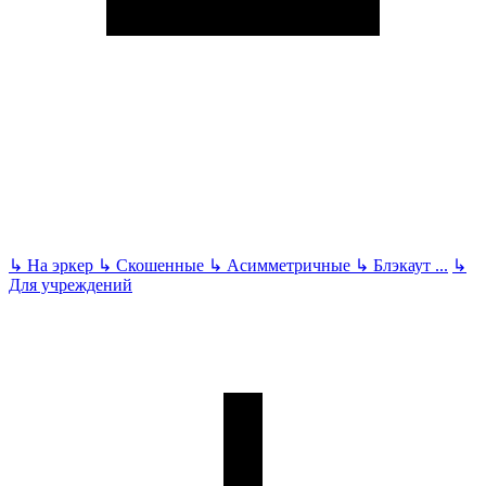
↳
На эркер
↳
Скошенные
↳
Асимметричные
↳
Блэкаут
...
↳
Для учреждений