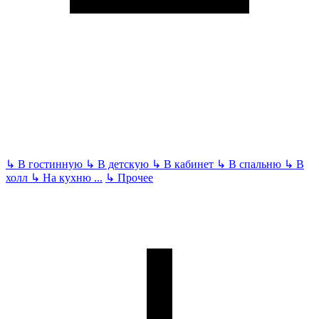
↳
В гостинную
↳
В детскую
↳
В кабинет
↳
В спальню
↳
В
холл
↳
На кухню
...
↳
Прочее