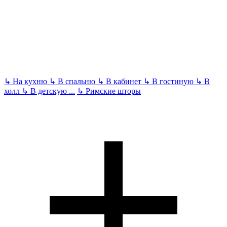
↳
На кухню
↳
В спальню
↳
В кабинет
↳
В гостиную
↳
В
холл
↳
В детскую
...
↳
Римские шторы