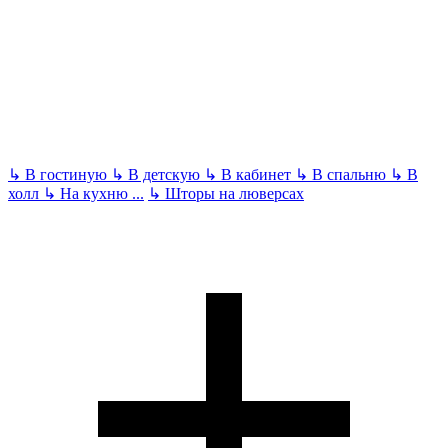
↳
В гостиную
↳
В детскую
↳
В кабинет
↳
В спальню
↳
В
холл
↳
На кухню
...
↳
Шторы на люверсах