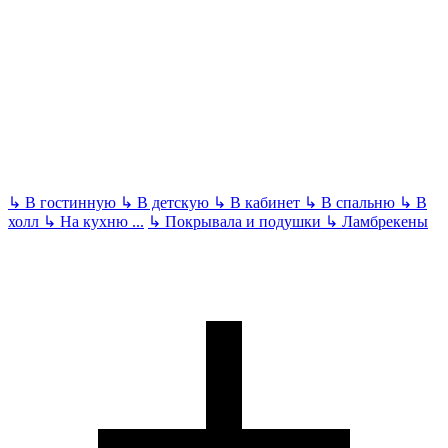
↳
В гостинную
↳
В детскую
↳
В кабинет
↳
В спальню
↳
В
холл
↳
На кухню
...
↳
Покрывала и подушки
↳
Ламбрекены