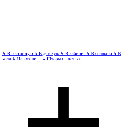
↳
В гостинную
↳
В детскую
↳
В кабинет
↳
В спальню
↳
В
холл
↳
На кухню
...
↳
Шторы на петлях