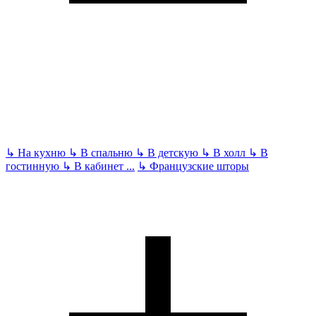
↳
На кухню
↳
В спальню
↳
В детскую
↳
В холл
↳
В
гостинную
↳
В кабинет
...
↳
Французские шторы