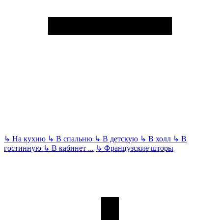
↳
На кухню
↳
В спальню
↳
В детскую
↳
В холл
↳
В
гостинную
↳
В кабинет
...
↳
Французские шторы