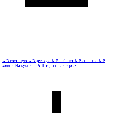
↳
В гостиную
↳
В детскую
↳
В кабинет
↳
В спальню
↳
В
холл
↳
На кухню
...
↳
Шторы на люверсах