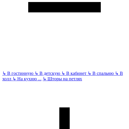
↳
В гостинную
↳
В детскую
↳
В кабинет
↳
В спальню
↳
В
холл
↳
На кухню
...
↳
Шторы на петлях