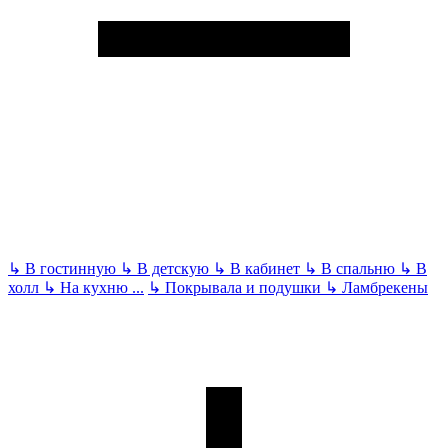
↳
В гостинную
↳
В детскую
↳
В кабинет
↳
В спальню
↳
В
холл
↳
На кухню
...
↳
Покрывала и подушки
↳
Ламбрекены