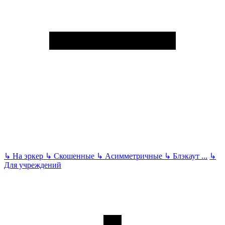
↳
На эркер
↳
Скошенные
↳
Асимметричные
↳
Блэкаут
...
↳
Для учреждений