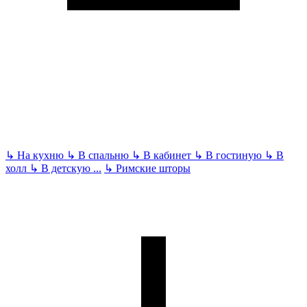
↳
На кухню
↳
В спальню
↳
В кабинет
↳
В гостиную
↳
В
холл
↳
В детскую
...
↳
Римские шторы