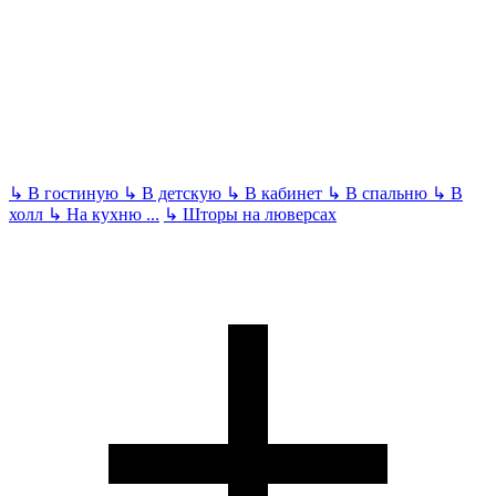
↳
В гостиную
↳
В детскую
↳
В кабинет
↳
В спальню
↳
В
холл
↳
На кухню
...
↳
Шторы на люверсах