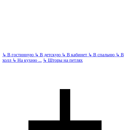
↳
В гостинную
↳
В детскую
↳
В кабинет
↳
В спальню
↳
В
холл
↳
На кухню
...
↳
Шторы на петлях