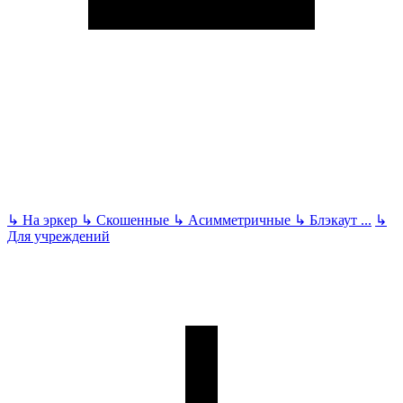
↳
На эркер
↳
Скошенные
↳
Асимметричные
↳
Блэкаут
...
↳
Для учреждений