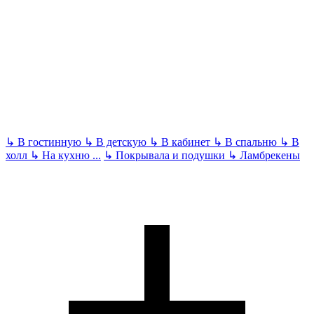
↳
В гостинную
↳
В детскую
↳
В кабинет
↳
В спальню
↳
В
холл
↳
На кухню
...
↳
Покрывала и подушки
↳
Ламбрекены