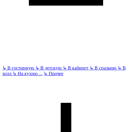
↳
В гостинную
↳
В детскую
↳
В кабинет
↳
В спальню
↳
В
холл
↳
На кухню
...
↳
Прочее