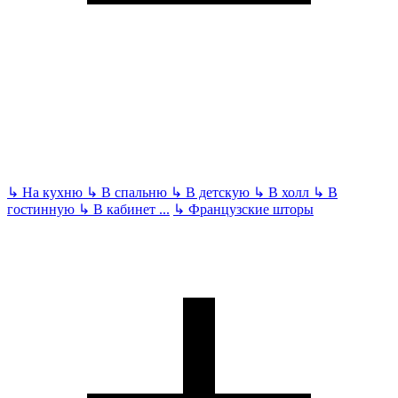
↳
На кухню
↳
В спальню
↳
В детскую
↳
В холл
↳
В
гостинную
↳
В кабинет
...
↳
Французские шторы