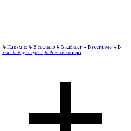
↳
На кухню
↳
В спальню
↳
В кабинет
↳
В гостиную
↳
В
холл
↳
В детскую
...
↳
Римские шторы