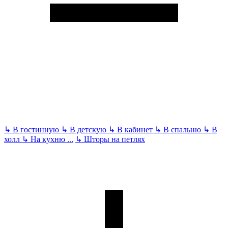
↳
В гостинную
↳
В детскую
↳
В кабинет
↳
В спальню
↳
В
холл
↳
На кухню
...
↳
Шторы на петлях