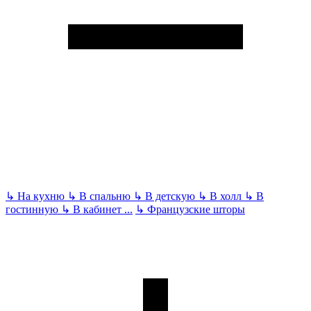
↳
На кухню
↳
В спальню
↳
В детскую
↳
В холл
↳
В
гостинную
↳
В кабинет
...
↳
Французские шторы