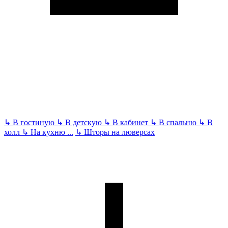
↳
В гостиную
↳
В детскую
↳
В кабинет
↳
В спальню
↳
В
холл
↳
На кухню
...
↳
Шторы на люверсах