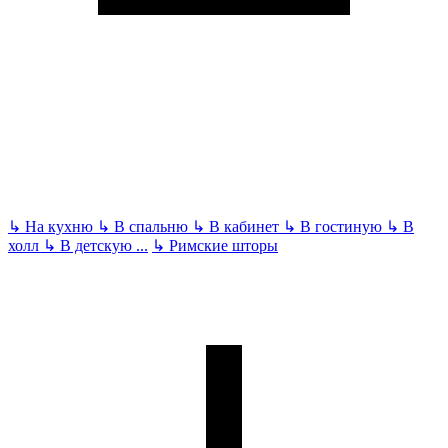
↳
На кухню
↳
В спальню
↳
В кабинет
↳
В гостиную
↳
В
холл
↳
В детскую
...
↳
Римские шторы