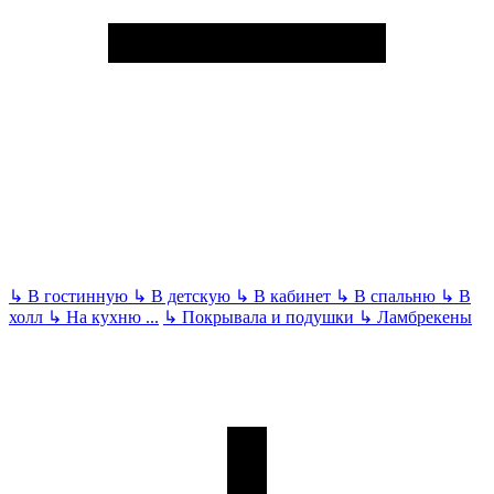
↳
В гостинную
↳
В детскую
↳
В кабинет
↳
В спальню
↳
В
холл
↳
На кухню
...
↳
Покрывала и подушки
↳
Ламбрекены