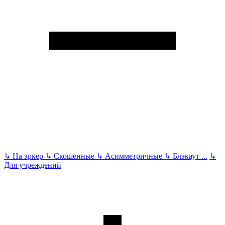
↳
На эркер
↳
Скошенные
↳
Асимметричные
↳
Блэкаут
...
↳
Для учреждений