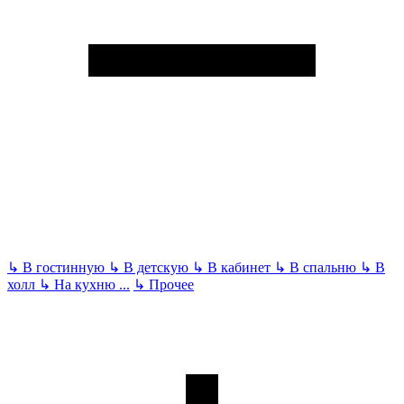
↳
В гостинную
↳
В детскую
↳
В кабинет
↳
В спальню
↳
В
холл
↳
На кухню
...
↳
Прочее