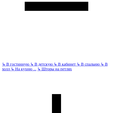
↳
В гостинную
↳
В детскую
↳
В кабинет
↳
В спальню
↳
В
холл
↳
На кухню
...
↳
Шторы на петлях