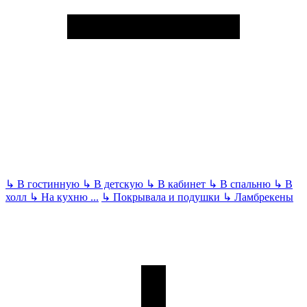
↳
В гостинную
↳
В детскую
↳
В кабинет
↳
В спальню
↳
В
холл
↳
На кухню
...
↳
Покрывала и подушки
↳
Ламбрекены