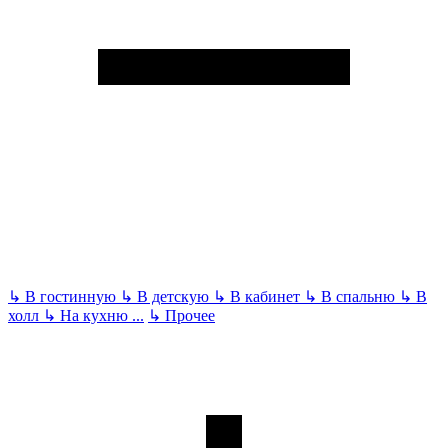
↳
В гостинную
↳
В детскую
↳
В кабинет
↳
В спальню
↳
В
холл
↳
На кухню
...
↳
Прочее