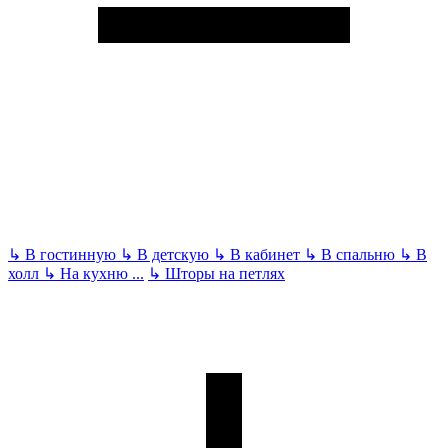
↳
В гостинную
↳
В детскую
↳
В кабинет
↳
В спальню
↳
В
холл
↳
На кухню
...
↳
Шторы на петлях