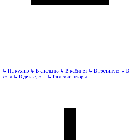
↳
На кухню
↳
В спальню
↳
В кабинет
↳
В гостиную
↳
В
холл
↳
В детскую
...
↳
Римские шторы