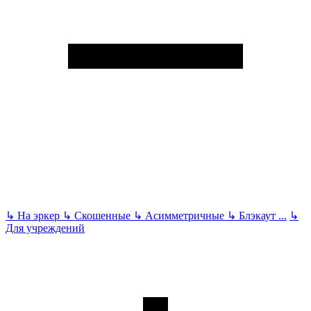
↳
На эркер
↳
Скошенные
↳
Асимметричные
↳
Блэкаут
...
↳
Для учреждений