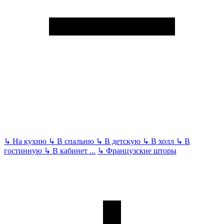
↳
На кухню
↳
В спальню
↳
В детскую
↳
В холл
↳
В
гостинную
↳
В кабинет
...
↳
Французские шторы