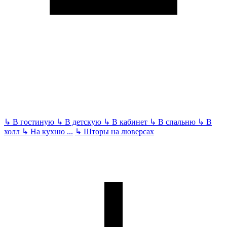
↳
В гостиную
↳
В детскую
↳
В кабинет
↳
В спальню
↳
В
холл
↳
На кухню
...
↳
Шторы на люверсах