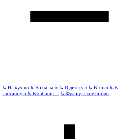
↳
На кухню
↳
В спальню
↳
В детскую
↳
В холл
↳
В
гостинную
↳
В кабинет
...
↳
Французские шторы