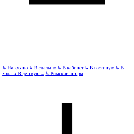
↳
На кухню
↳
В спальню
↳
В кабинет
↳
В гостиную
↳
В
холл
↳
В детскую
...
↳
Римские шторы