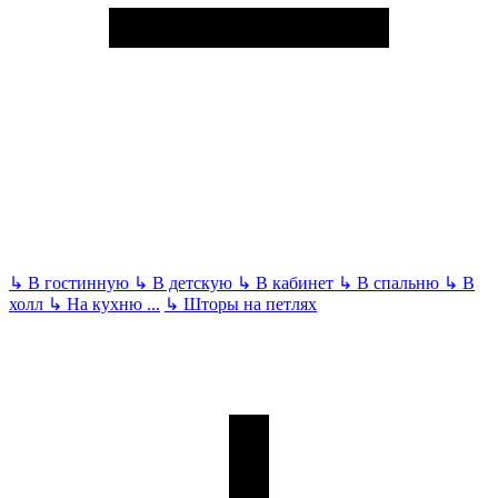
↳
В гостинную
↳
В детскую
↳
В кабинет
↳
В спальню
↳
В
холл
↳
На кухню
...
↳
Шторы на петлях