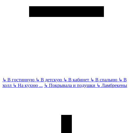
↳
В гостинную
↳
В детскую
↳
В кабинет
↳
В спальню
↳
В
холл
↳
На кухню
...
↳
Покрывала и подушки
↳
Ламбрекены