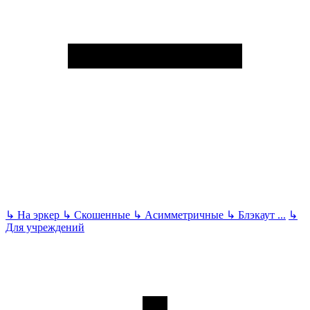
↳
На эркер
↳
Скошенные
↳
Асимметричные
↳
Блэкаут
...
↳
Для учреждений