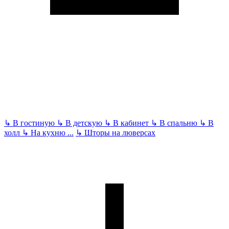
↳
В гостиную
↳
В детскую
↳
В кабинет
↳
В спальню
↳
В
холл
↳
На кухню
...
↳
Шторы на люверсах