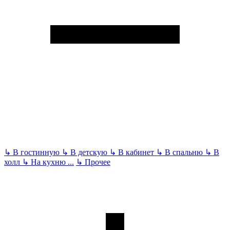
↳
В гостинную
↳
В детскую
↳
В кабинет
↳
В спальню
↳
В
холл
↳
На кухню
...
↳
Прочее